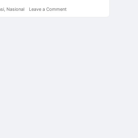
on
si
,
Nasional
Leave a Comment
Pentingnya
Pengembangan
Kompetensi
ASN
untuk
Kemajuan
Bersama