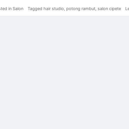
ted in
Salon
Tagged
hair studio
,
potong rambut
,
salon cipete
L