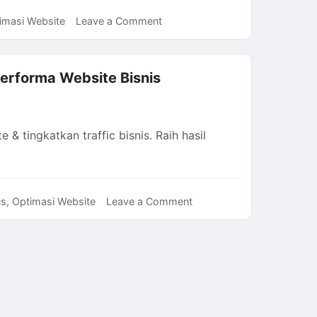
on
imasi Website
Leave a Comment
Jasa
SEO
Services
erforma Website Bisnis
dengan
Profesional,
Tawarkan
& tingkatkan traffic bisnis. Raih hasil
Hasil
Maksimal
on
us
,
Optimasi Website
Leave a Comment
Pentingnya
Jasa
SEO
Bagus
untuk
Optimalkan
Performa