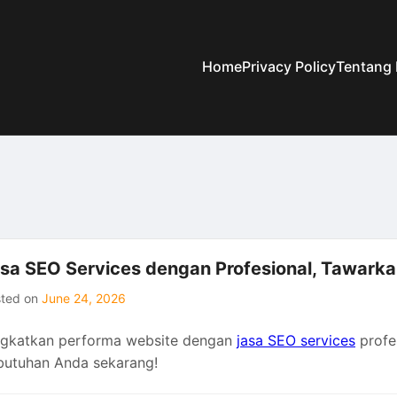
Home
Privacy Policy
Tentang
sa SEO Services dengan Profesional, Tawarka
sted on
June 24, 2026
ngkatkan performa website dengan
jasa SEO services
profes
butuhan Anda sekarang!