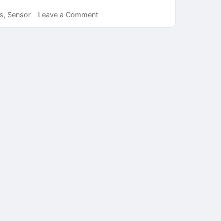
on
s
,
Sensor
Leave a Comment
Griddle
Electric
Jadi
Solusi
Praktis
Memasak
Ala
Rumah
Modern