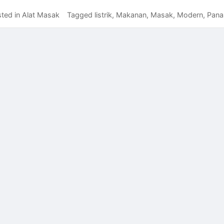
ted in
Alat Masak
Tagged
listrik
,
Makanan
,
Masak
,
Modern
,
Pana