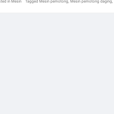
ted in
Mesin
Tagged
Mesin pemotong
,
Mesin pemotong daging
,