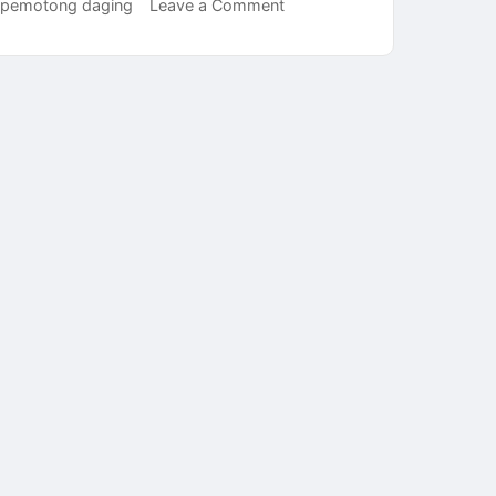
on
pemotong daging
Leave a Comment
Mesin
Pemotong
Daging
untuk
UMKM
Kuliner