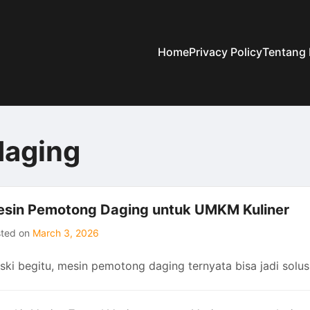
Home
Privacy Policy
Tentang
daging
sin Pemotong Daging untuk UMKM Kuliner
sted on
March 3, 2026
ski begitu, mesin pemotong daging ternyata bisa jadi solus