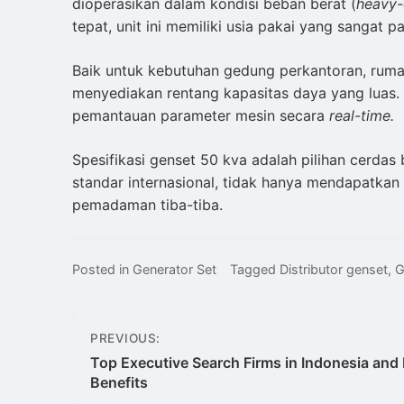
dioperasikan dalam kondisi beban berat (
heavy-
tepat, unit ini memiliki usia pakai yang sangat
Baik untuk kebutuhan gedung perkantoran, ruma
menyediakan rentang kapasitas daya yang luas.
pemantauan parameter mesin secara
real-time.
Spesifikasi genset 50 kva adalah pilihan cerdas 
standar internasional, tidak hanya mendapatkan 
pemadaman tiba-tiba.
Posted in
Generator Set
Tagged
Distributor genset
,
G
Post
PREVIOUS:
navigation
Top Executive Search Firms in Indonesia and 
Benefits