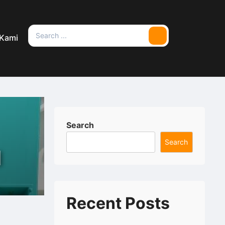
Search
 Kami
Search
for:
Search
Search
l
Recent Posts