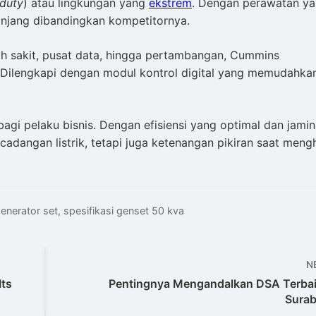
duty
) atau lingkungan yang
ekstrem
. Dengan perawatan y
 panjang dibandingkan kompetitornya.
h sakit, pusat data, hingga pertambangan, Cummins
 Dilengkapi dengan modul kontrol digital yang memudahka
bagi pelaku bisnis. Dengan efisiensi yang optimal dan jami
cadangan listrik, tetapi juga ketenangan pikiran saat meng
enerator set
,
spesifikasi genset 50 kva
N
Its
Pentingnya Mengandalkan DSA Terbai
Sura