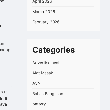
ang
April 2026
March 2026
February 2026
n
nan
Categories
hadapi
Advertisement
Alat Masak
ASN
EXT:
Bahan Bangunan
k di
battery
baya